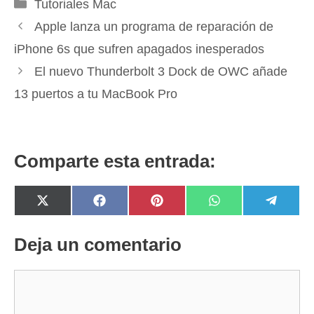
Categorías
Tutoriales Mac
Apple lanza un programa de reparación de
iPhone 6s que sufren apagados inesperados
El nuevo Thunderbolt 3 Dock de OWC añade
13 puertos a tu MacBook Pro
Comparte esta entrada:
Compartir
Compartir
Compartir
Compartir
Compar
X
F
P
W
T
en
en
en
en
en
(
a
i
h
e
T
c
n
a
l
w
e
t
t
e
Deja un comentario
i
b
e
s
g
t
o
r
A
r
t
o
e
p
a
Comentario
e
k
s
p
m
r
t
)