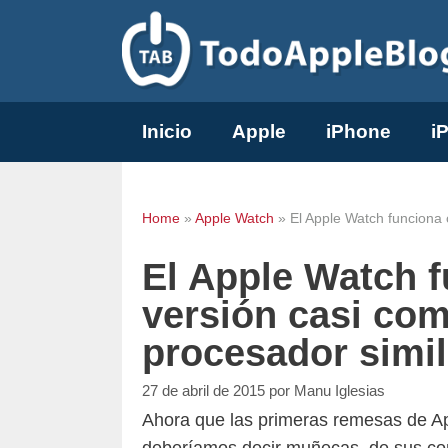
Saltar
al
contenido
Inicio
Apple
iPhone
i
Home
»
Apple Watch
»
El Apple Watch funciona 
El Apple Watch 
versión casi com
procesador simil
27 de abril de 2015
por
Manu Iglesias
Ahora que las primeras remesas de A
deberíamos decir muñecas, de sus co