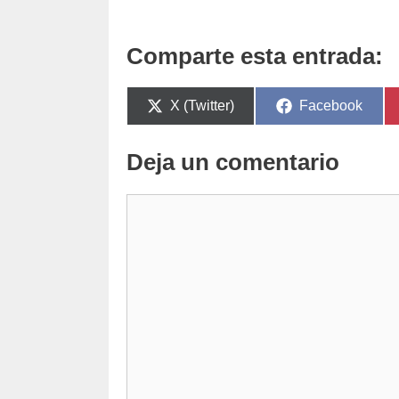
Comparte esta entrada:
Compartir
Compartir
X (Twitter)
Facebook
en
en
Deja un comentario
Comentario