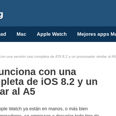
Pad
Mac
Apple Watch
Mejores apps M
con una versión casi completa de iOS 8.2 y un procesador similar al A5
funciona con una
pleta de iOS 8.2 y un
ar al A5
pple Watch ya están en manos, o más bien
mpradores, se empiezan a desvelar todo tipo de