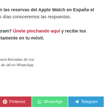
n las reservas del Apple Watch en España el
 días conoceremos las respuestas.
egram?
Únete pinchando aquí
y recibe los
tamente en tu móvil.
rpora llamadas de voz
í de útil en WhatsApp
Compartir
Compartir
Compartir
Pinterest
WhatsApp
Telegram
en
en
en