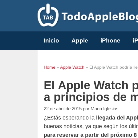
Saltar
al
contenido
Inicio
Apple
iPhone
i
Home
»
Apple Watch
»
El Apple Watch podría ll
El Apple Watch p
a principios de 
22 de abril de 2015
por
Manu Iglesias
¿Estás esperando la
llegada del App
buenas noticias, ya que según los últi
para reservar a partir del próximo 