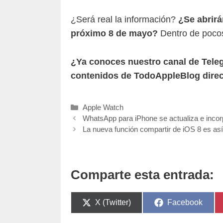
¿Será real la información?
¿Se abrirá
próximo 8 de mayo?
Dentro de pocos
¿Ya conoces nuestro canal de Tel
contenidos de TodoAppleBlog direc
Categorías
Apple Watch
WhatsApp para iPhone se actualiza e inco
La nueva función compartir de iOS 8 es as
Comparte esta entrada:
Compartir
Compartir
X (Twitter)
Facebook
en
en