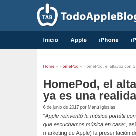
Saltar
al
contenido
Inicio
Apple
iPhone
i
Home
»
HomePod
»
HomePod, el altavoz con Si
HomePod, el alta
ya es una realid
6 de junio de 2017
por
Manu Iglesias
“
Apple reinventó la música portátil co
que escuchamos música en casa
”, as
marketing de Apple) la presentación d