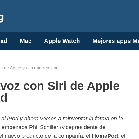
Pad
Mac
Apple Watch
Mejores apps M
ri de Apple ya es una realidad
voz con Siri de Apple
ad
n el iPod y ahora vamos a reinventar la forma en la
í empezaba Phil Schiller (vicepresidente de
el nuevo producto de la compañía: el
HomePod
, el