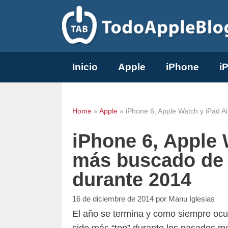
Saltar
al
contenido
Inicio
Apple
iPhone
i
Home
»
Apple
»
iPhone 6, Apple Watch y iPad A
iPhone 6, Apple 
más buscado de 
durante 2014
16 de diciembre de 2014
por
Manu Iglesias
El año se termina y como siempre ocur
sido más “top” durante los pasados me