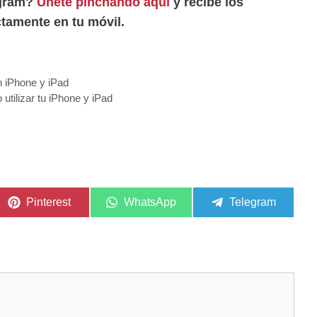
egram?
Únete pinchando aquí
y recibe los
tamente en tu móvil.
n iPhone y iPad
utilizar tu iPhone y iPad
Compartir
Compartir
Compartir
Pinterest
WhatsApp
Telegram
en
en
en