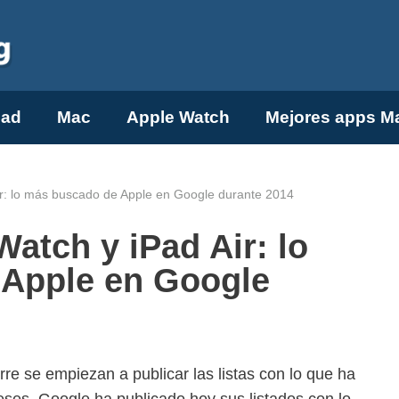
Pad
Mac
Apple Watch
Mejores apps M
ir: lo más buscado de Apple en Google durante 2014
Watch y iPad Air: lo
Apple en Google
re se empiezan a publicar las listas con lo que ha
ses. Google ha publicado hoy sus listados con lo