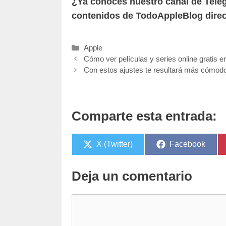
¿Ya conoces nuestro canal de Tel
contenidos de TodoAppleBlog direc
Categorías
Apple
Cómo ver películas y series online gratis e
Con estos ajustes te resultará más cómodo 
Comparte esta entrada:
Compartir
Compartir
X (Twitter)
Facebook
en
en
Deja un comentario
Comentario