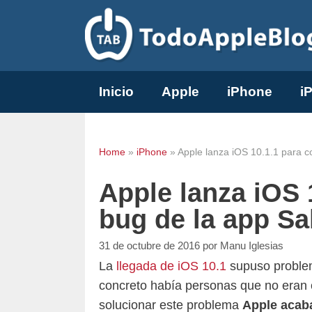
Saltar
al
contenido
Inicio
Apple
iPhone
i
Home
»
iPhone
»
Apple lanza iOS 10.1.1 para c
Apple lanza iOS 
bug de la app Sa
31 de octubre de 2016
por
Manu Iglesias
La
llegada de iOS 10.1
supuso problem
concreto había personas que no eran 
solucionar este problema
Apple acaba