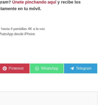
egram?
Únete pinchando aquí
y recibe los
tamente en tu móvil.
hasta 4 pantallas 4K a la vez
WhatsApp desde iPhone
Compartir
Compartir
Compartir
Pinterest
WhatsApp
Telegram
en
en
en