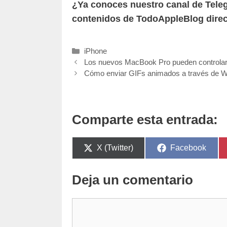
¿Ya conoces nuestro canal de Tel
contenidos de TodoAppleBlog direc
Categorías
iPhone
Los nuevos MacBook Pro pueden controlar 
Cómo enviar GIFs animados a través de 
Comparte esta entrada:
Compartir
Compartir
X (Twitter)
Facebook
en
en
Deja un comentario
Comentario