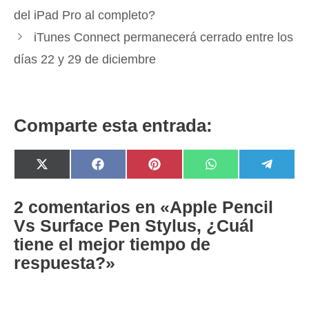
del iPad Pro al completo?
iTunes Connect permanecerá cerrado entre los
días 22 y 29 de diciembre
Comparte esta entrada:
Compartir
Compartir
Compartir
Compartir
Compar
X
F
P
W
T
en
en
en
en
en
(
a
i
h
e
T
c
n
a
l
w
e
t
t
e
2 comentarios en «Apple Pencil
i
b
e
s
g
Vs Surface Pen Stylus, ¿Cuál
t
o
r
A
r
t
o
e
p
a
tiene el mejor tiempo de
e
k
s
p
m
r
t
respuesta?»
)