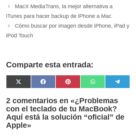
MacX MediaTrans, la mejor alternativa a
iTunes para hacer backup de iPhone a Mac
Cómo buscar por imagen desde iPhone, iPad y
iPod Touch
Comparte esta entrada:
Compartir
Compartir
Compartir
Compartir
Compar
X
F
P
W
T
en
en
en
en
en
(
a
i
h
e
T
c
n
a
l
w
e
t
t
e
2 comentarios en «¿Problemas
i
b
e
s
g
con el teclado de tu MacBook?
t
o
r
A
r
t
o
e
p
a
Aquí está la solución “oficial” de
e
k
s
p
m
r
t
Apple»
)