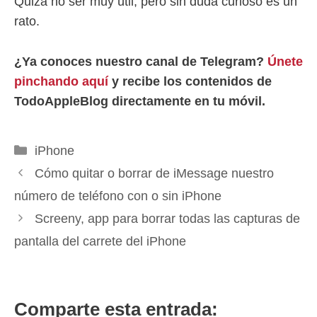
Quizá no ser muy útil, pero sin duda curioso es un
rato.
¿Ya conoces nuestro canal de Telegram?
Únete
pinchando aquí
y recibe los contenidos de
TodoAppleBlog directamente en tu móvil.
Categorías
iPhone
Cómo quitar o borrar de iMessage nuestro
número de teléfono con o sin iPhone
Screeny, app para borrar todas las capturas de
pantalla del carrete del iPhone
Comparte esta entrada: