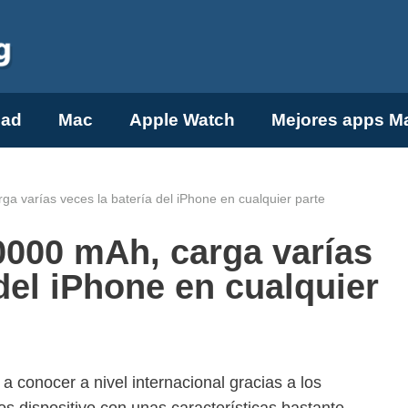
Pad
Mac
Apple Watch
Mejores apps M
a varías veces la batería del iPhone en cualquier parte
0000 mAh, carga varías
 del iPhone en cualquier
 conocer a nivel internacional gracias a los
s dispositivo con unas características bastante