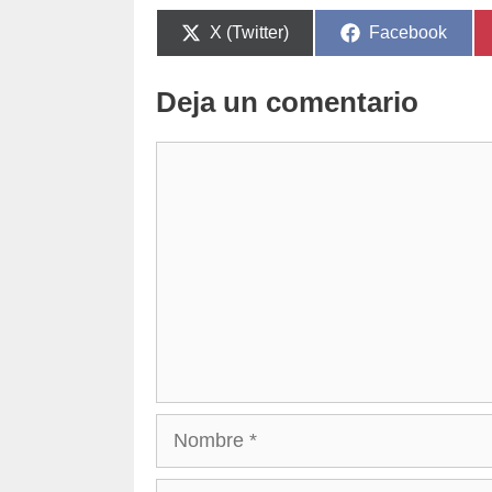
Compartir
Compartir
X (Twitter)
Facebook
en
en
Deja un comentario
Comentario
Nombre