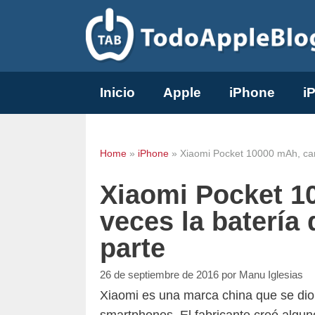
Saltar
al
contenido
Inicio
Apple
iPhone
i
Home
»
iPhone
»
Xiaomi Pocket 10000 mAh, carg
Xiaomi Pocket 1
veces la batería
parte
26 de septiembre de 2016
por
Manu Iglesias
Xiaomi es una marca china que se dio a
smartphones. El fabricante creó alguno