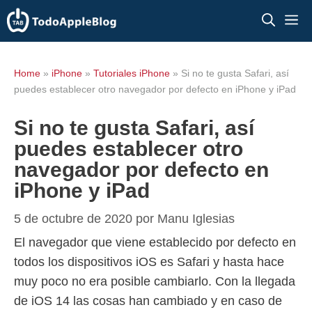
Saltar
M
al
contenido
Home
»
iPhone
»
Tutoriales iPhone
»
Si no te gusta Safari, así
puedes establecer otro navegador por defecto en iPhone y iPad
Si no te gusta Safari, así
puedes establecer otro
navegador por defecto en
iPhone y iPad
5 de octubre de 2020
por
Manu Iglesias
El navegador que viene establecido por defecto en
todos los dispositivos iOS es Safari y hasta hace
muy poco no era posible cambiarlo. Con la llegada
de iOS 14 las cosas han cambiado y en caso de