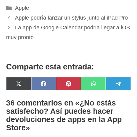
Categorías
Apple
Apple podría lanzar un stylus junto al iPad Pro
La app de Google Calendar podría llegar a iOS
muy pronto
Comparte esta entrada:
Compartir
Compartir
Compartir
Compartir
Compar
X
F
P
W
T
en
en
en
en
en
(
a
i
h
e
T
c
n
a
l
w
e
t
t
e
36 comentarios en «¿No estás
i
b
e
s
g
satisfecho? Así puedes hacer
t
o
r
A
r
t
o
e
p
a
devoluciones de apps en la App
e
k
s
p
m
r
t
Store»
)