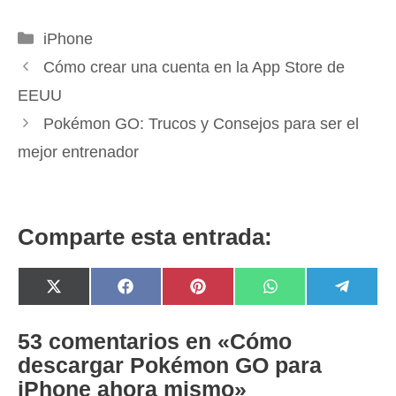
Categorías
iPhone
Cómo crear una cuenta en la App Store de
EEUU
Pokémon GO: Trucos y Consejos para ser el
mejor entrenador
Comparte esta entrada:
Compartir
Compartir
Compartir
Compartir
Compar
X
F
P
W
T
en
en
en
en
en
(
a
i
h
e
T
c
n
a
l
w
e
t
t
e
53 comentarios en «Cómo
i
b
e
s
g
descargar Pokémon GO para
t
o
r
A
r
t
o
e
p
a
iPhone ahora mismo»
e
k
s
p
m