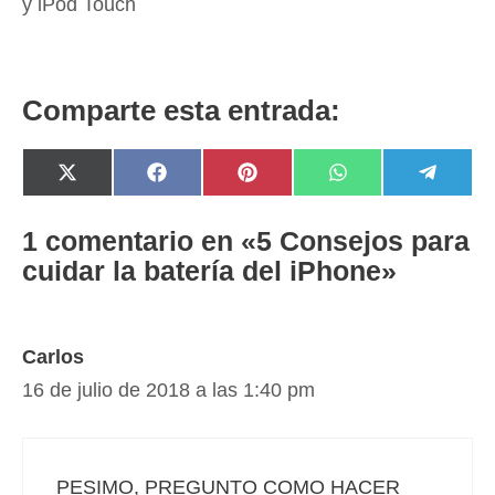
y iPod Touch
Comparte esta entrada:
Compartir
Compartir
Compartir
Compartir
Compar
X
F
P
W
T
en
en
en
en
en
(
a
i
h
e
T
c
n
a
l
w
e
t
t
e
1 comentario en «5 Consejos para
i
b
e
s
g
cuidar la batería del iPhone»
t
o
r
A
r
t
o
e
p
a
e
k
s
p
m
r
t
)
Carlos
16 de julio de 2018 a las 1:40 pm
PESIMO, PREGUNTO COMO HACER