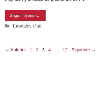
Seguir leyendo…
Categorías
Tutoriales Mac
Página
Página
Página
Página
Página
←
Anterior
1
2
3
4
…
12
Siguiente
→